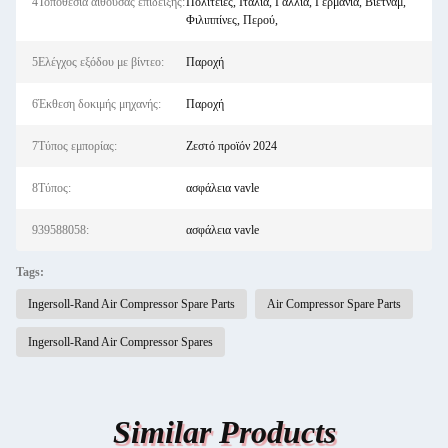
4Τοποθεσία αίθουσας επίδειξης:
Πολιτείες, Ιταλία, Γαλλία, Γερμανία, Βιετνάμ,
Φιλιππίνες, Περού,
5Ελέγχος εξόδου με βίντεο:
Παροχή
6Έκθεση δοκιμής μηχανής:
Παροχή
7Τύπος εμπορίας:
Ζεστό προϊόν 2024
8Τύπος:
ασφάλεια vavle
939588058:
ασφάλεια vavle
Tags:
Ingersoll-Rand Air Compressor Spare Parts
Air Compressor Spare Parts
Ingersoll-Rand Air Compressor Spares
Similar Products