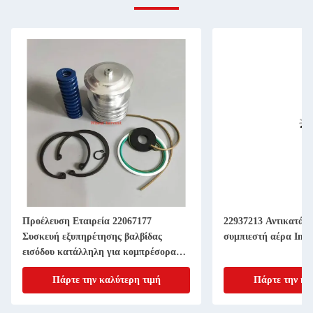
Προέλευση Εταιρεία 22067177
22937213 Αντικατάσ
Συσκευή εξυπηρέτησης βαλβίδας
συμπιεστή αέρα Inge
εισόδου κατάλληλη για κομπρέσορα
αέρα με βίδες
Πάρτε την καλύτερη τιμή
Πάρτε την κα