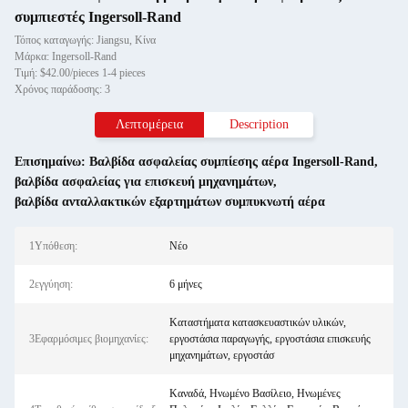
συμπιεστές Ingersoll-Rand
Τόπος καταγωγής: Jiangsu, Κίνα
Μάρκα: Ingersoll-Rand
Τιμή: $42.00/pieces 1-4 pieces
Χρόνος παράδοσης: 3
Λεπτομέρεια
Description
Επισημαίνω:
Βαλβίδα ασφαλείας συμπίεσης αέρα Ingersoll-Rand
,
βαλβίδα ασφαλείας για επισκευή μηχανημάτων
,
βαλβίδα ανταλλακτικών εξαρτημάτων συμπυκνωτή αέρα
1Υπόθεση:
Νέο
2εγγύηση:
6 μήνες
Καταστήματα κατασκευαστικών υλικών,
3Εφαρμόσιμες βιομηχανίες:
εργοστάσια παραγωγής, εργοστάσια επισκευής
μηχανημάτων, εργοστάσ
Καναδά, Ηνωμένο Βασίλειο, Ηνωμένες