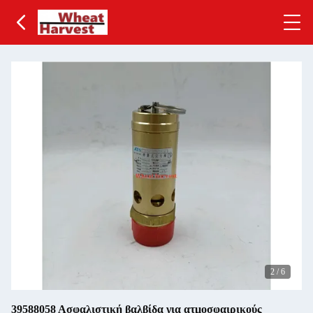
2
/
6
39588058 Ασφαλιστική βαλβίδα για ατμοσφαιρικούς