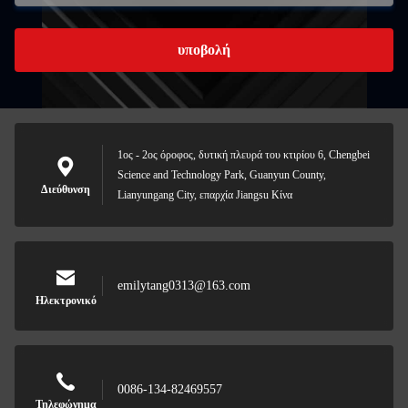
υποβολή
1ος - 2ος όροφος, δυτική πλευρά του κτιρίου 6, Chengbei
Science and Technology Park, Guanyun County,
Διεύθυνση
Lianyungang City, επαρχία Jiangsu Κίνα
emilytang0313@163.com
Ηλεκτρονικό
0086-134-82469557
Τηλεφώνημα