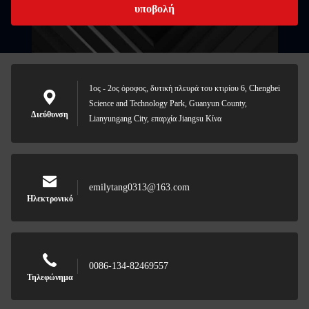
υποβολή
1ος - 2ος όροφος, δυτική πλευρά του κτιρίου 6, Chengbei
Science and Technology Park, Guanyun County,
Διεύθυνση
Lianyungang City, επαρχία Jiangsu Κίνα
emilytang0313@163.com
Ηλεκτρονικό
0086-134-82469557
Τηλεφώνημα