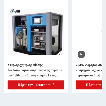
Υψηλής/χαμηλής πίεσης
7.5kw φορητός συμπ
Ανελαιοκίνητος συμπυκνωτής αέρα με
κινητήρας ισχύος σι
μονή βίδα με άμεση κίνηση 1 έτος
περιστροφική υψηλή
εγγύηση Βιομηχανικοί συμπυκνωτές με
τεχνολογία ντίζελ / α
Πάρτε την καλύτερη τιμή
Πάρτε την κα
περιστροφική βίδα
ενέργειας επιλογές π