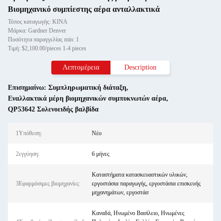
Βιομηχανικό συμπίεστης αέρα ανταλλακτικά
Τόπος καταγωγής: ΚΙΝΑ
Μάρκα: Gardner Denver
Ποσότητα παραγγελίας min: 1
Τιμή: $2,100.00/pieces 1-4 pieces
Λεπτομέρεια
Description
Επισημαίνω:
Συμπληρωματική διάταξη
,
Εναλλακτικά μέρη βιομηχανικών συμπυκνωτών αέρα
,
QP53642 Σολενοειδής βαλβίδα
1Υπόθεση:
Νέο
2εγγύηση:
6 μήνες
Καταστήματα κατασκευαστικών υλικών,
3Εφαρμόσιμες βιομηχανίες:
εργοστάσια παραγωγής, εργοστάσια επισκευής
μηχανημάτων, εργοστάσ
Καναδά, Ηνωμένο Βασίλειο, Ηνωμένες