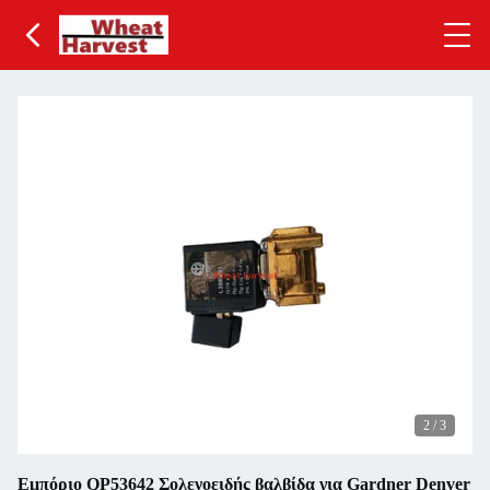
2
/
3
Εμπόριο QP53642 Σολενοειδής βαλβίδα για Gardner Denver