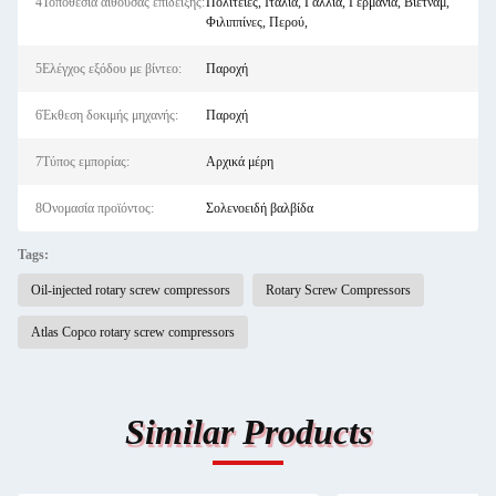
4Τοποθεσία αίθουσας επίδειξης:
Πολιτείες, Ιταλία, Γαλλία, Γερμανία, Βιετνάμ,
Φιλιππίνες, Περού,
5Ελέγχος εξόδου με βίντεο:
Παροχή
6Έκθεση δοκιμής μηχανής:
Παροχή
7Τύπος εμπορίας:
Αρχικά μέρη
8Ονομασία προϊόντος:
Σολενοειδή βαλβίδα
Tags:
Oil-injected rotary screw compressors
Rotary Screw Compressors
Atlas Copco rotary screw compressors
Similar Products