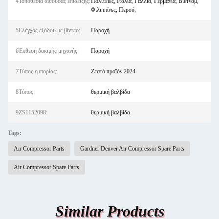
4Τοποθεσία αίθουσας επίδειξης:
Πολιτείες, Ιταλία, Γαλλία, Γερμανία, Βιετνάμ,
Φιλιππίνες, Περού,
5Ελέγχος εξόδου με βίντεο:
Παροχή
6Έκθεση δοκιμής μηχανής:
Παροχή
7Τύπος εμπορίας:
Ζεστό προϊόν 2024
8Τύπος:
θερμική βαλβίδα
9ZS1152098:
θερμική βαλβίδα
Tags:
Air Compressor Parts
Gardner Denver Air Compressor Spare Parts
Air Compressor Spare Parts
Similar Products