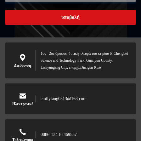
υποβολή
1ος - 2ος όροφος, δυτική πλευρά του κτιρίου 6, Chengbei
Science and Technology Park, Guanyun County,
Διεύθυνση
Lianyungang City, επαρχία Jiangsu Κίνα
emilytang0313@163.com
Ηλεκτρονικό
0086-134-82469557
Τηλεφώνημα