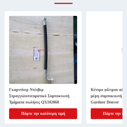
Γκαρντίνερ Ντένβερ
Κέντρο φίλτρου αέρ
Στρογγυλοπνευματικό Συμπυκνωτή
μέρη συμπυκνωτή αέ
Τμήματα σωλήνες QX102068
Gardner Denver
Πάρτε την καλύτερη τιμή
Πάρτε την κα