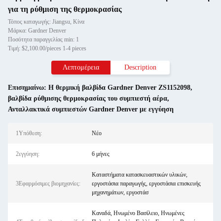
για τη ρύθμιση της θερμοκρασίας
Τόπος καταγωγής: Jiangsu, Κίνα
Μάρκα: Gardner Denver
Ποσότητα παραγγελίας min: 1
Τιμή: $2,100.00/pieces 1-4 pieces
Λεπτομέρεια
Description
Επισημαίνω:
Η θερμική βαλβίδα Gardner Denver ZS1152098
,
βαλβίδα ρύθμισης θερμοκρασίας του συμπιεστή αέρα
,
Ανταλλακτικά συμπιεστών Gardner Denver με εγγύηση
1Υπόθεση:
Νέο
2εγγύηση:
6 μήνες
Καταστήματα κατασκευαστικών υλικών,
3Εφαρμόσιμες βιομηχανίες:
εργοστάσια παραγωγής, εργοστάσια επισκευής
μηχανημάτων, εργοστάσ
Καναδά, Ηνωμένο Βασίλειο, Ηνωμένες