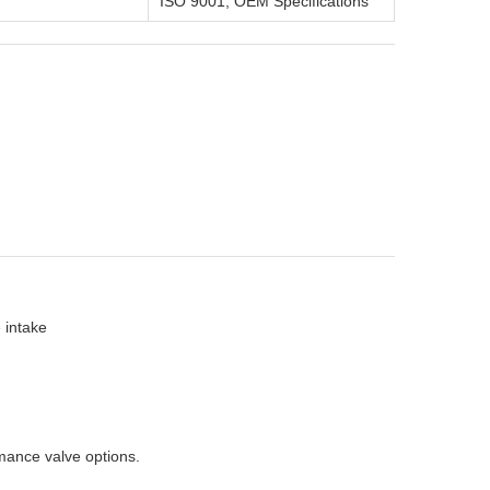
ISO 9001, OEM Specifications
 intake
rmance valve options.