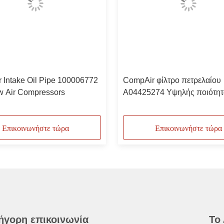
 Intake Oil Pipe 100006772
CompAir φίλτρο πετρελαίου
ew Air Compressors
Α04425274 Υψηλής ποιότητ
Στρογγυλοπνευματικό συμπι
Επικοινωνήστε τώρα
Επικοινωνήστε τώρα
ήγορη επικοινωνία
Το