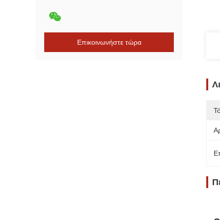
Επικοινωνήστε τώρα
Λ
Τ
Α
Ε
Π