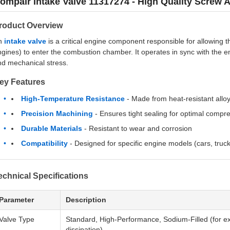
ompair Intake Valve 11317274 - High Quality Screw 
roduct Overview
n
intake valve
is a critical engine component responsible for allowing the
gines) to enter the combustion chamber. It operates in sync with the 
nd mechanical stress.
ey Features
High-Temperature Resistance
- Made from heat-resistant allo
Precision Machining
- Ensures tight sealing for optimal compr
Durable Materials
- Resistant to wear and corrosion
Compatibility
- Designed for specific engine models (cars, truck
echnical Specifications
Parameter
Description
Valve Type
Standard, High-Performance, Sodium-Filled (for e
dissipation)