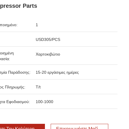
ressor Parts
ποιημένο:
1
USD305/PCS
οιημένη
Χαρτοκιβώτιο
ασία:
σμία Παράδοσης:
15-20 εργάσιμες ημέρες
ος Πληρωμής:
T/t
ητα Εφοδιασμού:
100-1000
τε Την Καλύτερη Τιμή
Επικοινωνήστε Μαζί Μας