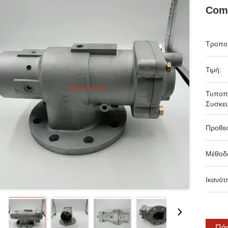
Comp
Τροπο
Τιμή:
Τυποπ
Συσκευ
Προθε
Μέθοδ
Ικανότ
Πάρ