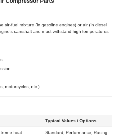
Air Compressor Parts
 air-fuel mixture (in gasoline engines) or air (in diesel
engine's camshaft and must withstand high temperatures
ys
ession
s, motorcycles, etc.)
Typical Values / Options
xtreme heat
Standard, Performance, Racing