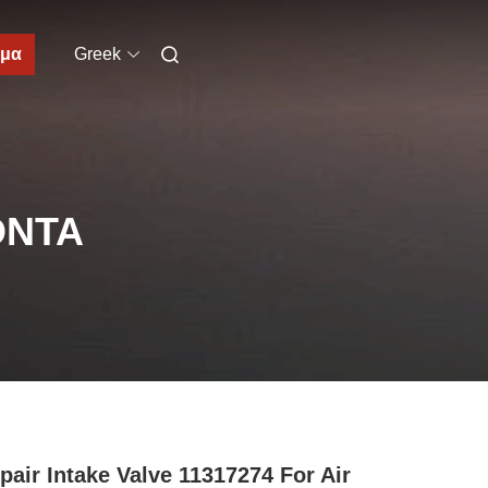
μα
Greek
ΌΝΤΑ
air Intake Valve 11317274 For Air