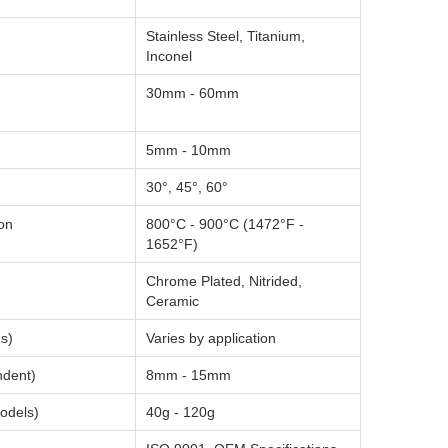
Stainless Steel, Titanium,
Inconel
30mm - 60mm
5mm - 10mm
30°, 45°, 60°
on
800°C - 900°C (1472°F -
1652°F)
Chrome Plated, Nitrided,
Ceramic
s)
Varies by application
ndent)
8mm - 15mm
odels)
40g - 120g