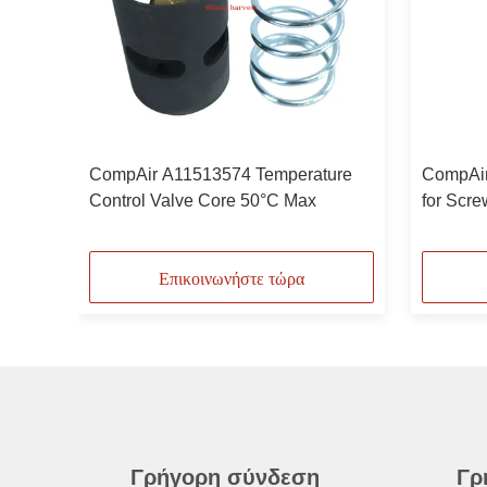
 for
CompAir A11513574 Temperature
CompAir
Control Valve Core 50°C Max
for Scr
Επικοινωνήστε τώρα
Γρήγορη σύνδεση
Γρ