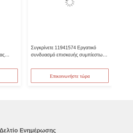
Συγκρίνετε 11941574 Εργατικό
ας
συνδυασμό επισκευής συμπίεστων
εστή
με έκπτωση Βασικά εξαρτήματα για
αεροσυμπιεστές
Επικοινωνήστε τώρα
 Δελτίο Ενημέρωσης