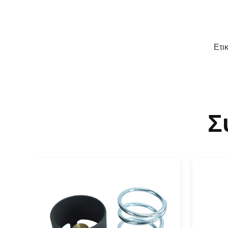
Ετι
Σ