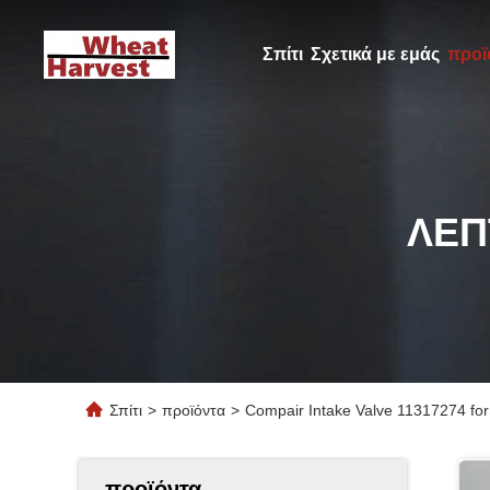
Σπίτι
Σχετικά με εμάς
προϊ
ΛΕΠ
Σπίτι
>
προϊόντα
>
Compair Intake Valve 11317274 for
προϊόντα