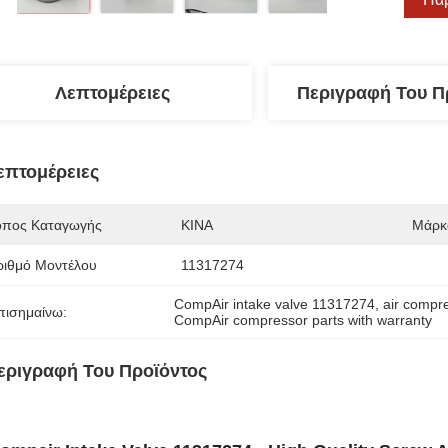
Λεπτομέρειες
Περιγραφή Του Π
επτομέρειες
όπος Καταγωγής
ΚΙΝΑ
Μάρκ
ριθμό Μοντέλου
11317274
CompAir intake valve 11317274
, 
air compr
πισημαίνω:
CompAir compressor parts with warranty
εριγραφή Του Προϊόντος